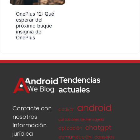
OnePlus 12: Qué
esperar del
próximo buque
insignia de
OnePlus
Tendencias
actuales
android
Contacte con
activar
nosotros
aplicaciones de mensajería
Información
chatgpt
aplicación
jurídica
comunicación
consejos