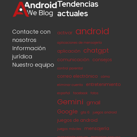
Tendencias
actuales
android
Contacte con
activar
nosotros
aplicaciones de mensajería
Información
chatgpt
aplicación
jurídica
comunicación
consejos
Nuestro equipo
control parental
correo electrónico
cómo
entretenimiento
eliminar cuenta
español
facebook
fotos
Gemini
gmail
Google
gta 6
juegos android
juegos de android
mensajería
juegos móviles