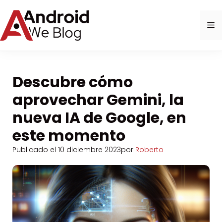
Saltar
al
M
contenido
Descubre cómo
aprovechar Gemini, la
nueva IA de Google, en
este momento
Publicado el
10 diciembre 2023
por
Roberto