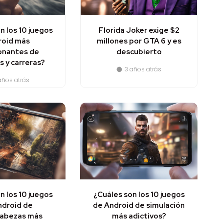
n los 10 juegos
Florida Joker exige $2
roid más
millones por GTA 6 y es
onantes de
descubierto
 y carreras?
3 años atrás
años atrás
n los 10 juegos
¿Cuáles son los 10 juegos
ndroid de
de Android de simulación
abezas más
más adictivos?