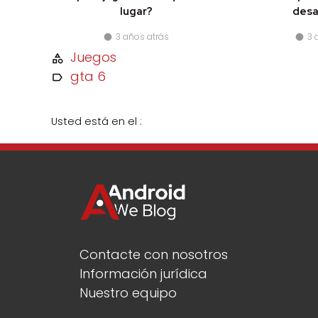
lugar?
desa
3 años atrás
3 
Juegos
gta 6
Usted está en el :
Contacte con nosotros
Información jurídica
Nuestro equipo