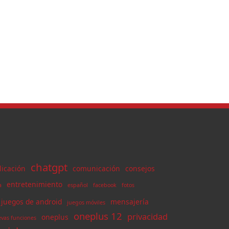
chatgpt
licación
comunicación
consejos
entretenimiento
a
español
facebook
fotos
juegos de android
mensajería
juegos móviles
oneplus 12
privacidad
oneplus
vas funciones