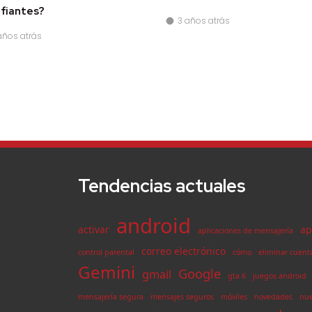
fiantes?
3 años atrás
años atrás
Tendencias actuales
android
activar
ap
aplicaciones de mensajería
correo electrónico
control parental
cómo
eliminar cuent
Gemini
Google
gmail
gta 6
juegos android
mensajería segura
mensajes seguros
móviles
novedades
nue