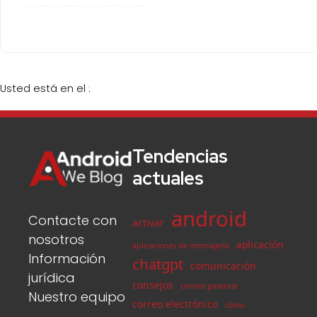
Usted está en el :
Tendencias
actuales
android
Contacte con
activar
nosotros
aplicación
aplicaciones de mensajería
Información
chatgpt
comunicación
jurídica
consejos
control parental
Nuestro equipo
correo electrónico
cómo