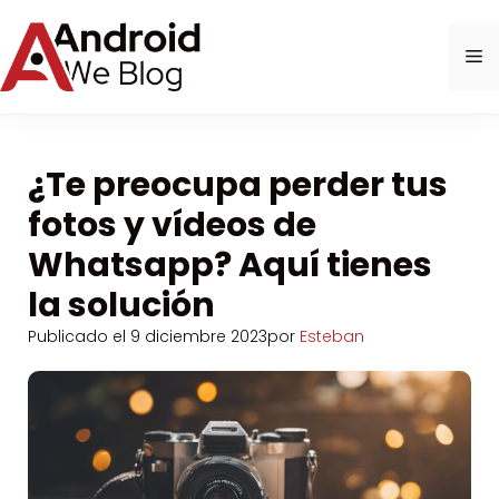
Saltar
al
M
contenido
¿Te preocupa perder tus
fotos y vídeos de
Whatsapp? Aquí tienes
la solución
Publicado el
9 diciembre 2023
por
Esteban