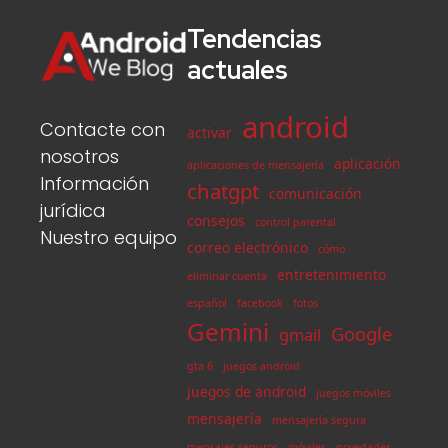
Tendencias
actuales
android
Contacte con
activar
nosotros
aplicación
aplicaciones de mensajería
Información
chatgpt
comunicación
jurídica
consejos
control parental
Nuestro equipo
correo electrónico
cómo
entretenimiento
eliminar cuenta
español
facebook
fotos
Gemini
Google
gmail
gta 6
juegos android
juegos de android
juegos móviles
mensajería
mensajería segura
mensajes seguros
móviles
novedades