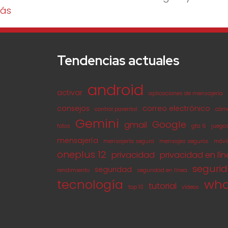
más
Tendencias actuales
android
activar
aplicaciones de mensajería
consejos
correo electrónico
control parental
cóm
Gemini
Google
gmail
fotos
gta 6
juego
mensajería
mensajería segura
mensajes seguros
móvi
oneplus 12
privacidad
privacidad en lí
seguri
seguridad
rendimiento
seguridad en línea
tecnología
wha
tutorial
top 10
vídeos