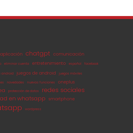
chatgpt
aplicación
comunicación
entretenimiento
o
eliminar cuenta
español
facebook
juegos de android
s android
juegos móviles
oneplus
les
novedades
nuevas funciones
redes sociales
nea
protección de datos
dad en whatsapp
smartphone
tsapp
wordpress