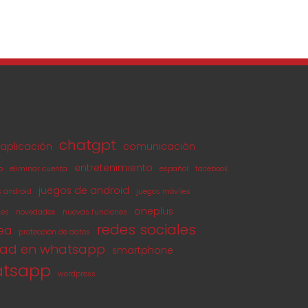
chatgpt
aplicación
comunicación
entretenimiento
o
eliminar cuenta
español
facebook
juegos de android
s android
juegos móviles
oneplus
les
novedades
nuevas funciones
redes sociales
nea
protección de datos
dad en whatsapp
smartphone
tsapp
wordpress