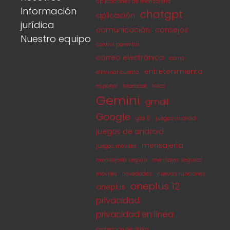
aplicaciones de mensajería
Información
chatgpt
aplicación
jurídica
comunicación
consejos
Nuestro equipo
control parental
correo electrónico
cómo
entretenimiento
eliminar cuenta
español
facebook
fotos
Gemini
gmail
Google
gta 6
juegos android
juegos de android
mensajería
juegos móviles
mensajería segura
mensajes seguros
móviles
novedades
nuevas funciones
oneplus 12
oneplus
privacidad
privacidad en línea
protección de datos