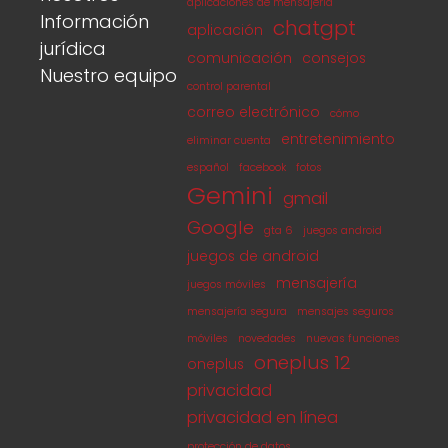
aplicaciones de mensajería
Información
chatgpt
aplicación
jurídica
comunicación
consejos
Nuestro equipo
control parental
correo electrónico
cómo
entretenimiento
eliminar cuenta
español
facebook
fotos
Gemini
gmail
Google
gta 6
juegos android
juegos de android
mensajería
juegos móviles
mensajería segura
mensajes seguros
móviles
novedades
nuevas funciones
oneplus 12
oneplus
privacidad
privacidad en línea
protección de datos