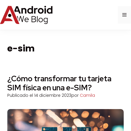
Saltar
al
M
contenido
e-sim
¿Cómo transformar tu tarjeta
SIM física en una e-SIM?
Publicado el
14 diciembre 2023
por
Camila