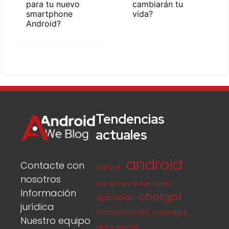
para tu nuevo
cambiarán tu
smartphone
vida?
Android?
Tendencias
actuales
android
Contacte con
activar
nosotros
aplicaciones de mensajería
Información
chatgpt
aplicación
jurídica
comunicación
consejos
Nuestro equipo
control parental