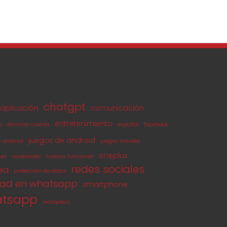
chatgpt
aplicación
comunicación
entretenimiento
o
eliminar cuenta
español
facebook
juegos de android
s android
juegos móviles
oneplus
les
novedades
nuevas funciones
redes sociales
nea
protección de datos
dad en whatsapp
smartphone
tsapp
wordpress