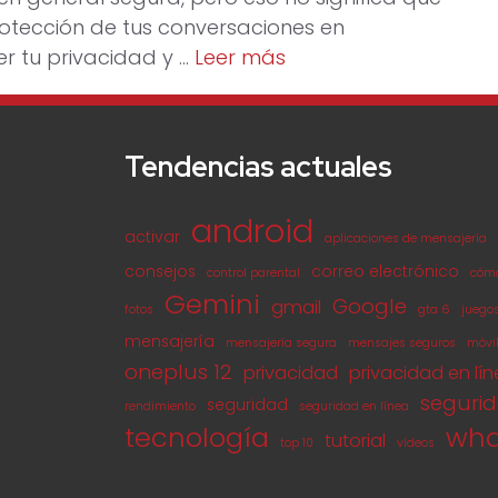
otección de tus conversaciones en
 tu privacidad y …
Leer más
Tendencias actuales
android
activar
aplicaciones de mensajería
consejos
correo electrónico
control parental
cóm
Gemini
Google
gmail
fotos
gta 6
juego
mensajería
mensajería segura
mensajes seguros
móvi
oneplus 12
privacidad
privacidad en lí
seguri
seguridad
rendimiento
seguridad en línea
tecnología
wha
tutorial
top 10
vídeos