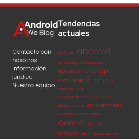
Tendencias
actuales
android
Contacte con
activar
nosotros
aplicaciones de mensajería
Información
chatgpt
aplicación
jurídica
comunicación
consejos
Nuestro equipo
control parental
correo electrónico
cómo
entretenimiento
eliminar cuenta
español
facebook
fotos
Gemini
gmail
Google
gta 6
juegos android