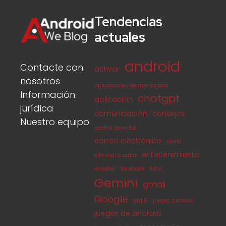
Tendencias
actuales
android
Contacte con
activar
nosotros
aplicaciones de mensajería
Información
chatgpt
aplicación
jurídica
comunicación
consejos
Nuestro equipo
control parental
correo electrónico
cómo
entretenimiento
eliminar cuenta
español
facebook
fotos
Gemini
gmail
Google
gta 6
juegos android
juegos de android