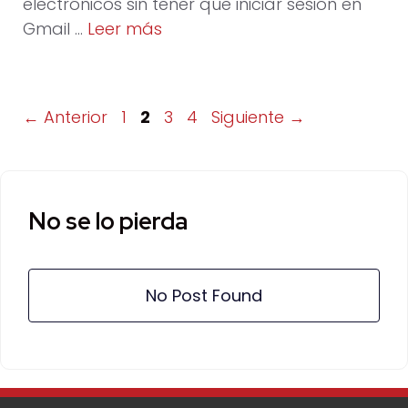
electrónicos sin tener que iniciar sesión en
Gmail …
Leer más
Página
Página
Página
Página
←
Anterior
1
2
3
4
Siguiente
→
No se lo pierda
No Post Found